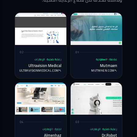
02
01
علامة · السعودية
رعاية صحية · الإمارات
Ultravision Medical
Mutmaen
ULTRAVISIONMEDICAL.COM
↗
MUTMAEN.COM
↗
04
03
رعاية صحية · الإمارات
تجارة · الإمارات
Almenhaz
Dr.Robot