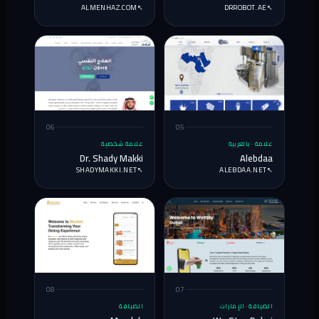
ALMENHAZ.COM
↗
DRROBOT.AE
↗
06
05
علامة · بالعربية
علامة شخصية
Dr. Shady Makki
Alebdaa
SHADYMAKKI.NET
↗
ALEBDAA.NET
↗
08
07
الضيافة · الإمارات
الضيافة