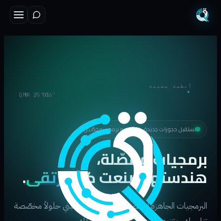
أنظمة مضيئة
N 25°06′
01 / QMR
نستقبل حجوزات جديدة · استوديو برمجي مخصّص
برمجيات مفصّلة،
هندستها صُنعت كي
ترتقي
.
البرمجيات الجاهزة لم تُصنع لأعمالك. نحن نبني حلولاً مخصّصة