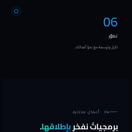
06
تطوّر
تكرار وتوسعة مع نموّ أعمالك.
04 · أعمال مختارة
برمجياتٌ نفخر
بإطلاقها
.