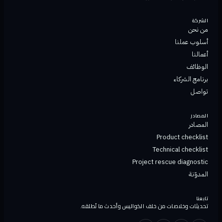
الشركة
من نحن
أسلوب عملنا
أعمالنا
الوظائف
برنامج الشركاء
تواصل
المصادر
المصادر
Product checklist
Technical checklist
Project rescue diagnostic
المدوّنة
تابعنا
تحديثات وخلاصات من خلف الكواليس وأحدث ما نُطلقه.