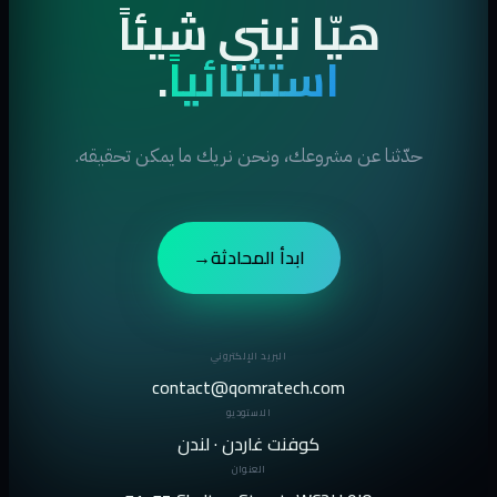
هيّا نبني شيئاً
استثنائياً
.
حدّثنا عن مشروعك، ونحن نريك ما يمكن تحقيقه.
ابدأ المحادثة
→
البريد الإلكتروني
contact@qomratech.com
الاستوديو
كوفنت غاردن · لندن
العنوان