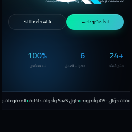
تناسبك، وتتوسّع معك، وتحمي مستقبلك.
ابدأ مشروعك
→
شاهد أعمالنا
↗
100%
6
24+
منتج مُسلَّم
خطوات العمل
بناء مخصّص
i وأندرويد
◐
حلول SaaS وأدوات داخلية
◐
المدفوعات والتكاملات