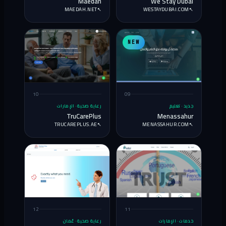
Maedah
We Stay Dubai
MAEDAH.NET
↗
WESTAYDUBAI.COM
↗
NEW
10
09
جديد · تعليم
رعاية صحية · الإمارات
TruCarePlus
Menassahur
TRUCAREPLUS.AE
↗
MENASSAHUR.COM
↗
12
11
خدمات · الإمارات
رعاية صحية · عُمان