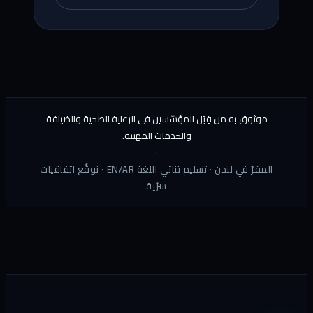
موثوق به من قِبَل المؤسّسين في الرعاية الصحية والضيافة
والخدمات المهنية.
·
المقرّ في لندن · تسليم ثنائي اللغة EN/AR · نوقّع اتفاقيات
سرّية