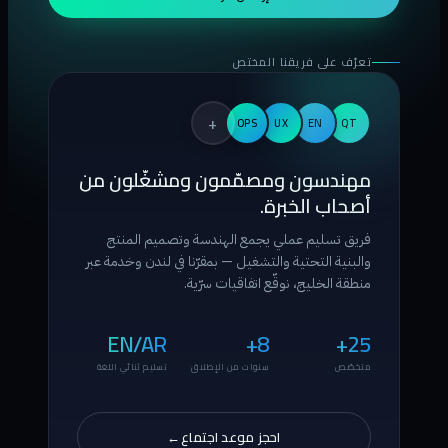
تعرّف على فريقنا المختص
+
OPS
UX
EN
QT
مهندسون ومصمّمون ومشغّلون من
أصحاب الخبرة.
فريق تسليم عملي يجمع الهندسة وتصميم المنتج
والبنية التحتية والتشغيل — بمقرّنا في لندن وخدمة عبر
منطقة الخليج، نوقّع اتفاقيات سرّية.
EN/AR
8+
25+
متخصّص
سنوات من الإطلاق
تسليم ثنائي اللغة
احجز موعد اجتماع
→