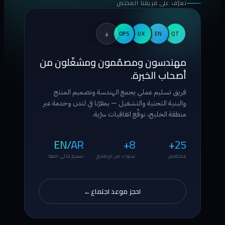
تعرّف على فريقنا المختص
+
OPS
UX
EN
QT
مهندسون ومصمّمون ومشغّلون من
أصحاب الخبرة.
فريق تسليم عملي يجمع الهندسة وتصميم المنتج
والبنية التحتية والتشغيل — بمقرّنا في لندن وخدمة عبر
منطقة الخليج، نوقّع اتفاقيات سرّية.
EN/AR
8+
25+
متخصّص
سنوات من الإطلاق
تسليم ثنائي اللغة
احجز موعد اجتماع
→