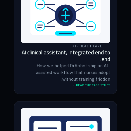
AI · HEALTHCARE
AI clinical assistant, integrated end to
end.
How we helped DrRobot ship an AI-
assisted workflow that nurses adopt
without training friction.
READ THE CASE STUDY