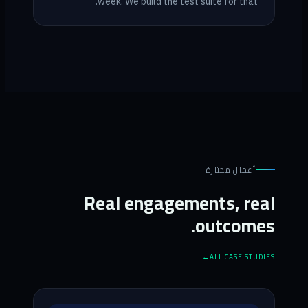
week. We build the test suite for that.
أعمال مختارة
Real engagements, real
outcomes.
ALL CASE STUDIES