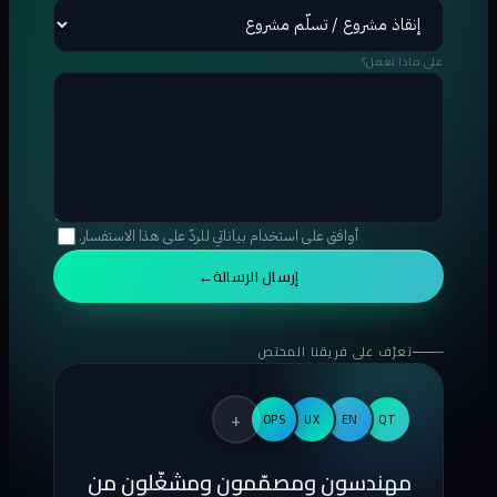
على ماذا تعمل؟
أوافق على استخدام بياناتي للردّ على هذا الاستفسار.
إرسال الرسالة
→
تعرّف على فريقنا المختص
+
OPS
UX
EN
QT
مهندسون ومصمّمون ومشغّلون من