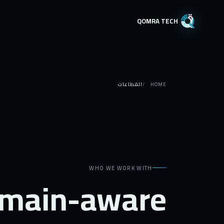
QOMRA TECH
HOME
القطاعات
WHO WE WORK WITH
main-aware