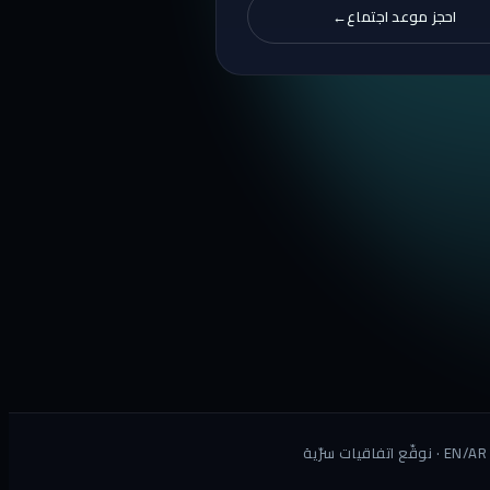
احجز موعد اجتماع
→