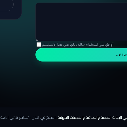
أوافق على استخدام بياناتي للردّ على هذا الاستفسار.
سالة
→
 الرعاية الصحية والضيافة والخدمات المهنية.
·
المقرّ في لندن · تسليم ثنائي اللغة EN/AR · نوقّع اتفاقيات سرّية