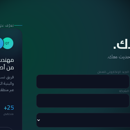
تعرّف على
ك.
QT
لحديث معك.
مهندس
من أصح
البريد الإلكتروني للعمل
فريق تسل
والبنية ا
عبر منطقة 
الشركة
25+
متخصّص