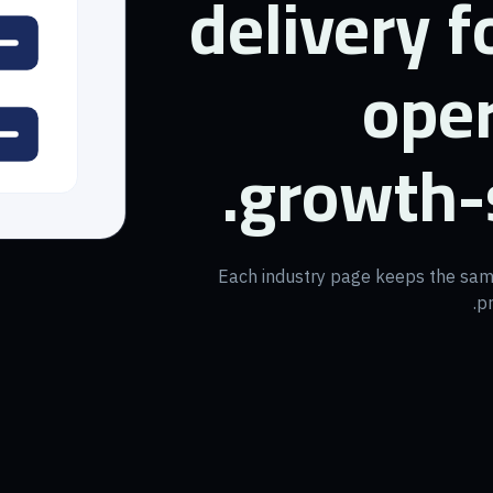
delivery f
oper
growth-
Each industry page keeps the same
pr