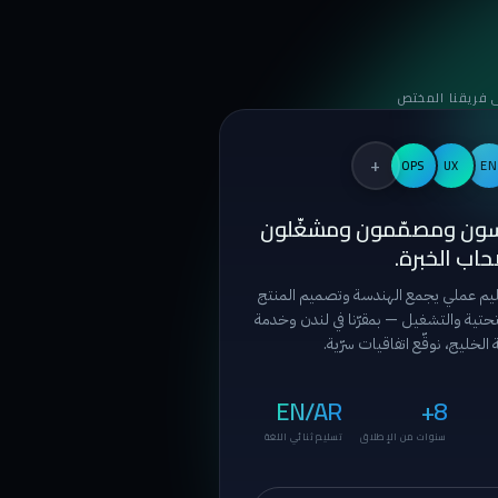
 فريقنا المختص
+
OPS
UX
EN
ون ومصمّمون ومشغّلون
اب الخبرة.
يم عملي يجمع الهندسة وتصميم المنتج
لتحتية والتشغيل — بمقرّنا في لندن وخدمة
الخليج، نوقّع اتفاقيات سرّية.
EN/AR
8+
سنوات من الإطلاق
تسليم ثنائي اللغة