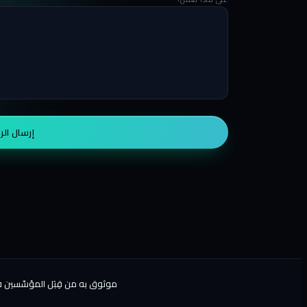
إرسال الر
موثوق به من قِبَل المؤسّسين في