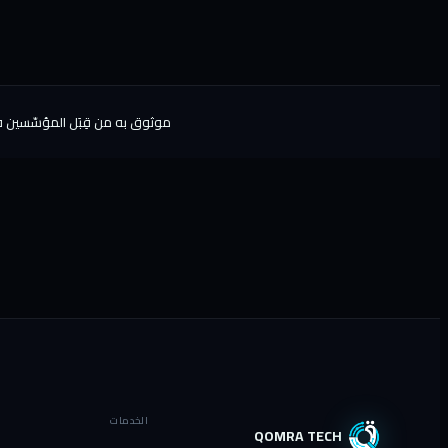
موثوق به من قِبَل المؤسّسين في
الخدمات
QOMRA TECH