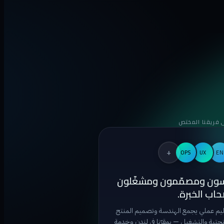
 فريقنا المختص
+
OPS
UX
EN
ون ومصمّمون ومشغّلون
اب الخبرة.
يم عملي يجمع الهندسة وتصميم المنتج
لتحتية والتشغيل — بمقرّنا في لندن وخدمة