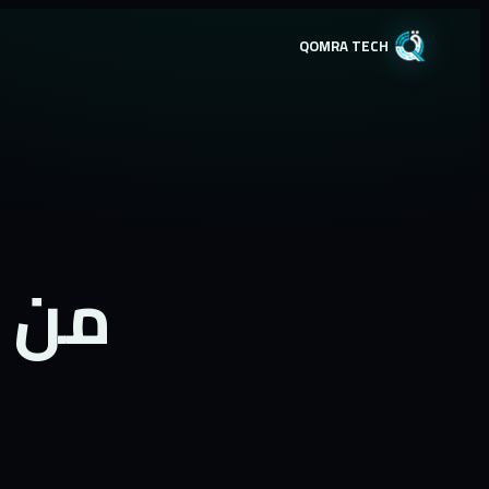
QOMRA TECH
من 