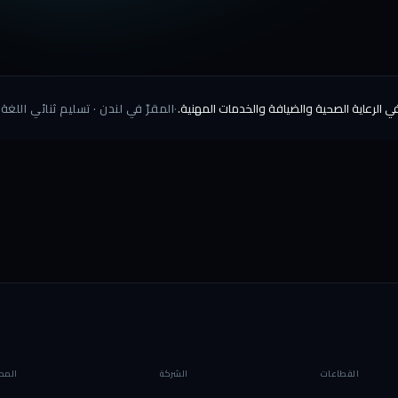
 الرعاية الصحية والضيافة والخدمات المهنية.
·
المقرّ في لندن · تسليم ثنائي اللغة EN/AR · نوقّع اتفاقيات سرّية
القطاعات
الشركة
المص