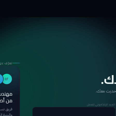
تعرّف على
ك.
QT
لحديث معك.
مهندس
من أصح
البريد الإلكتروني للعمل
فريق تسل
والبنية ا