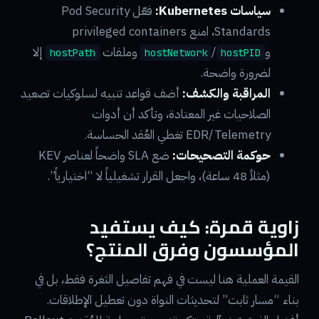
سياسات Kubernetes:
فعّل Pod Security
Standards، امنع privileged containers
و
/
وملفات
إلا
hostPath
hostNetwork
hostPID
لضرورة واضحة.
المراقبة والكشف:
أضف قواعد تنبيه لسلوكيات تصعيد
الصلاحيات غير المعتادة، وتأكد أن أدوات
EDR/Telemetry تغطي العُقد الحساسة.
حوكمة التصحيحات:
ضع SLA واضحاً لعناصر KEV
(مثلاً 48 ساعة)، واجعل القرار تشغيلياً لا “اختيارياً”.
زاوية قمرة: كيف يستفيد
المؤسسون وفرق المنتج؟
القيمة العملية هنا ليست في فهم تفاصيل الثغرة فقط، بل في
بناء “مسار ثابت” لتحديثات النواة دون تعطيل الإطلاقات.