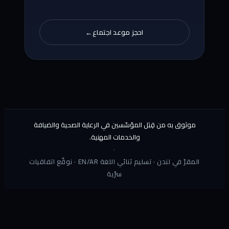
احجز موعد اجتماع
→
موثوق به من قِبَل المؤسّسين في الرعاية الصحية والضيافة
والخدمات المهنية.
·
المقرّ في لندن · تسليم ثنائي اللغة EN/AR · نوقّع اتفاقيات
سرّية