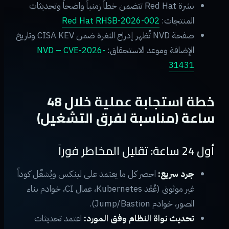
نشرة Red Hat تتضمن خطاً زمنياً واضحاً وتحديثات
المنتجات:
Red Hat RHSB-2026-002
صفحة NVD تُظهر إدراج الثغرة ضمن CISA KEV وتاريخ
الإضافة وموعد الاستحقاق:
NVD – CVE-2026-
31431
خطة استجابة عملية خلال 48
ساعة (مناسبة لفرق التشغيل)
أول 24 ساعة: تقليل المخاطر فوراً
جرد سريع:
احصر كل ما يعتمد على لينكس ويُشغّل كوداً
غير موثوق (عُقد Kubernetes، عمال CI، خوادم بناء
الصور، خوادم Jump/Bastion).
تحديث نواة النظام وفق المورد:
اعتمد تحديثات