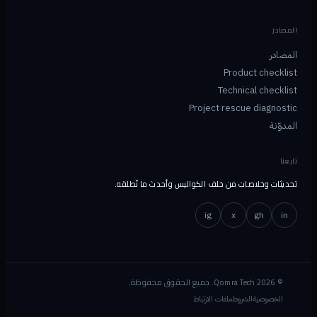
المصادر
المصادر
Product checklist
Technical checklist
Project rescue diagnostic
المدوّنة
تابعنا
تحديثات وخلاصات من خلف الكواليس وأحدث ما نُطلقه.
ig
x
gh
in
© 2026 Qomra Tech. جميع الحقوق محفوظة.
الخصوصية
الشروط
ملفات الارتباط