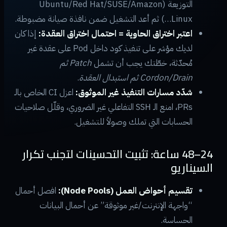
التوزيعة (Ubuntu/Red Hat/SUSE/Amazon
Linux…) ثم أعد التشغيل ضمن نافذة صيانة مضبوطة.
اعتبر اختراق الحاوية = احتمال اختراق العقدة:
إذا كان
لديك مؤشر على تنفيذ كود داخل Pod على عقدة غير
مُحدّثة، خطّتك يجب أن تشمل
Patch ثم
Cordon/Drain ثم استبدال العقدة
.
شدّد مسارات التنفيذ غير الموثوق:
اعزل CI الخاص بالـ
PRs، امنع الـ SSH التفاعلي غير الضروري، وقلّل صلاحيات
الحسابات التي تملك وصولاً للتشغيل.
24–48 ساعة: تثبيت التحسينات لتجنب تكرار
السيناريو
تقسيم أحواض العمل (Node Pools):
افصل أحمال
“واجهة الإنترنت/غير موثوقة” عن أحمال البيانات
الحساسة.