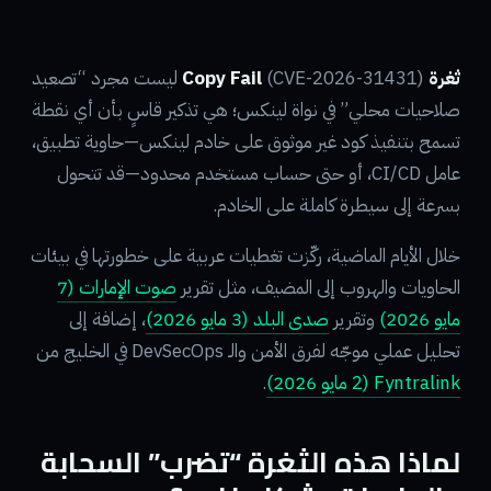
ثغرة Copy Fail
(CVE-2026-31431) ليست مجرد “تصعيد
صلاحيات محلي” في نواة لينكس؛ هي تذكير قاسٍ بأن أي نقطة
تسمح بتنفيذ كود غير موثوق على خادم لينكس—حاوية تطبيق،
عامل CI/CD، أو حتى حساب مستخدم محدود—قد تتحول
بسرعة إلى سيطرة كاملة على الخادم.
خلال الأيام الماضية، ركّزت تغطيات عربية على خطورتها في بيئات
الحاويات والهروب إلى المضيف، مثل تقرير
صوت الإمارات (7
مايو 2026)
وتقرير
صدى البلد (3 مايو 2026)
، إضافة إلى
تحليل عملي موجّه لفرق الأمن والـ DevSecOps في الخليج من
Fyntralink (2 مايو 2026)
.
لماذا هذه الثغرة “تضرب” السحابة