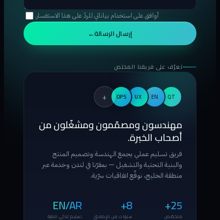
أوافق على استخدام بياناتي للردّ على هذا الاستفسار.
إرسال الرسالة
→
تعرّف على فريقنا المختص
+
OPS
UX
EN
QT
مهندسون ومصمّمون ومشغّلون من
أصحاب الخبرة.
فريق تسليم عملي يجمع الهندسة وتصميم المنتج
والبنية التحتية والتشغيل — بمقرّنا في لندن وخدمة عبر
منطقة الخليج، نوقّع اتفاقيات سرّية.
EN/AR
8+
25+
متخصّص
سنوات من الإطلاق
تسليم ثنائي اللغة