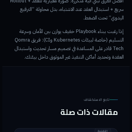
أفضل الفرق تبني آلية متكررة: صورة معيارية للعُقد + Rollout
سريع + استبدال العقد عند الاشتباه، بدل محاولة “الترقيع
اليدوي” تحت الضغط.
إذا رغبت ببناء Playbook خفيف يوازن بين الأمان وسرعة
التسليم (خاصة لبيئات Kubernetes وCI): فريق Qomra
Tech قادر على المساعدة في تصميم مسار تحديث واستبدال
العقدة وتحديد أماكن التنفيذ غير الموثوق داخل بيئتك.
تابع الاستكشاف
مقالات ذات صلة
التقنية