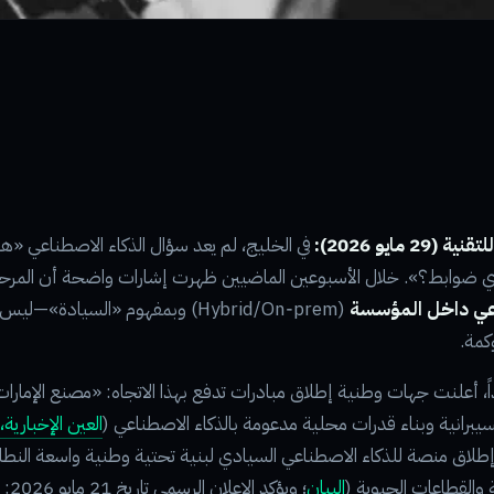
 مايو 2026):
في الخليج، لم يعد سؤال الذكاء الاصطناعي «ه
ي ضوابط؟». خلال الأسبوعين الماضيين ظهرت إشارات واضحة أن المرحل
اعي داخل المؤسسة
(Hybrid/On‑prem) وبمفهوم «السيادة»—
كمة.
داً، أعلنت جهات وطنية إطلاق مبادرات تدفع بهذا الاتجاه: «مصنع الإمارات 
لسيبرانية وبناء قدرات محلية مدعومة بالذكاء الاصطناعي (
إطلاق منصة للذكاء الاصطناعي السيادي لبنية تحتية وطنية واسعة الن
والقطاعات الحيوية (
البيان
؛ ويؤكد الإعلان الرسمي تاريخ 21 مايو 2026: