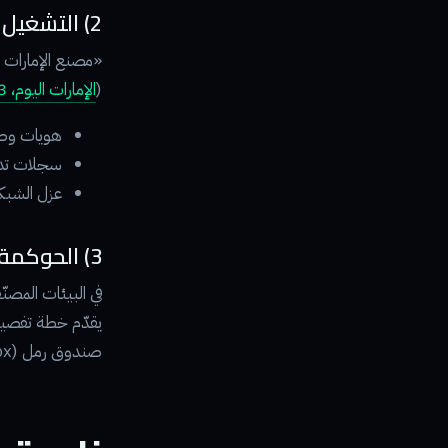
2) التشغيل (Ops) — الوكيل ليس تطبيقاً عادياً
«مصنع الإمارات ا
(
الإمارات اليوم، 13 مايو 2026
هويات وصلاحيات دقيقة (lege
سجلات تدقيق (Audit) تربط كل فعل بتذ
عزل الشبكة ومنع خروج ا
3) الحوكمة (Governance) — «خطتان قبل التنفيذ»
في البيئات المصن
يقدّم خطة تفصيلية
صندوق رمل (Sandbox) بحدود واضحة.