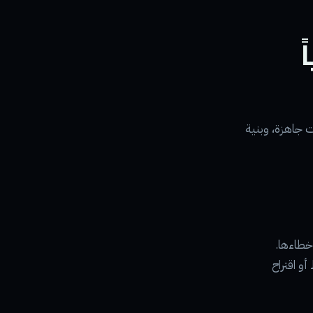
ً
 جاهزة، وبنية
اءته فقط أو اقتراح