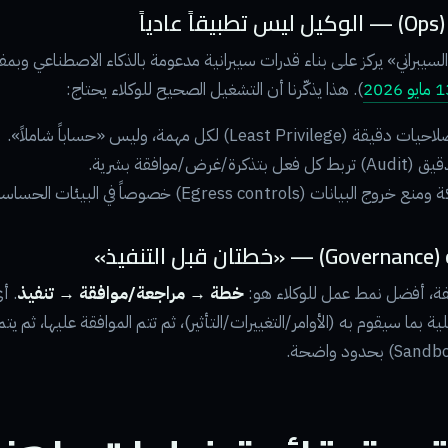
لسيبراني» يركز على بناء قدرات سيبرانية مدعومة بالذكاء الاصطناعي وبمف
). هذا يذكّرنا أن التشغيل الصحيح للوكلاء يحتاج:
Least Privi) لكل مهمة، وليس «حساباً شاملاً».
كرة/غرض/موافقة بشرية.
لبيانات (Egress controls) خصوصاً في البيئات الحساسة.
ّفة، أفضل نمط عمل للوكلاء هو:
خطة → مراجعة/موافقة → تنفيذ
. أ
 بما سيقوم به (الأوامر/التغييرات/التأثير)، ثم تتم الموافقة عليها، ثم يت