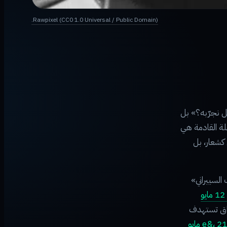
Rawpixel (CC0 1.0 Universal / Public Domain).
ل نجرّبه؟» بل
ة القادمة هي
ليس كشعار، بل
السيبراني»
العين الإخبارية، 12 مايو
طاق تستهدف
e&، 21 مايو