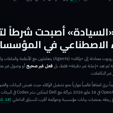
«السيادة» أصبحت شرطاً لتب
ء الاصطناعي في المؤسسا
عندما تنتقل من روبوت محادثة إلى «وكلاء» (Agents) يتعاملون مع الأنظمة
ة لم تعد «إجابة غير دقيقة» فقط، بل
فعل غير صحيح
أو وصول غير مصر
عبر التكاملات.
اً نرى اتجاهاً عالمياً موازياً نحو تشغيل الوكلاء حيث تعيش البيانات وال
المثال، أعلنت OpenAI في 18 مايو 2026 ش
 مع ربطه بمنصات بيانات مؤسسية وحوكمة أقرب للسياق الداخلي (