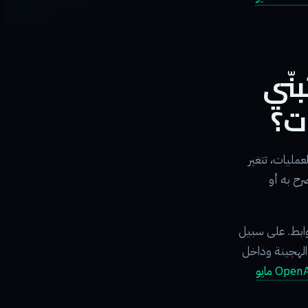
نّي
ت؟
 والملفات والعمليات، تتغير
ح به أو
ضوابط. على سبيل
راكة مع Dell لتمكين نشر Codex في البيئات الهجينة وداخل
OpenAI، 18 مايو