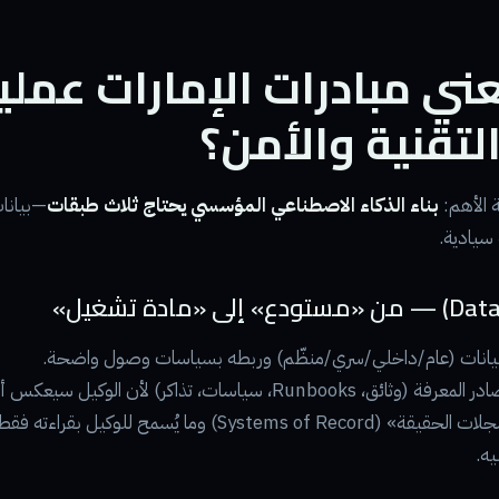
عني مبادرات الإمارات عمليا
لتقنية والأمن؟
ة الأهم:
بناء الذكاء الاصطناعي المؤسسي يحتاج ثلاث طبقات
—بيانات
سيادية.
يانات (عام/داخلي/سري/منظّم) وربطه بسياسات وصول واضحة.
، Runbooks، سياسات، تذاكر) لأن الوكيل سيعكس أخطاءها.
تحديد «سجلات الحقيقة» (Systems of Record) وما يُسمح للوكيل بقر
يه.