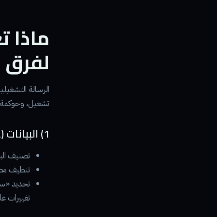
ماذا ت
لفرق ا
الرسالة التشغيلي
تشغيل، وحوكمة 
1) البيانات (Data) — من «مستودع» إلى «مادة تشغيل»
تصنيف الب
تنظيف مصادر المعرفة (وثائق
تغييرات عل