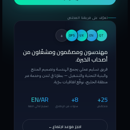
تعرّف على فريقنا المختص
+
OPS
UX
EN
QT
مهندسون ومصمّمون ومشغّلون من
أصحاب الخبرة.
فريق تسليم عملي يجمع الهندسة وتصميم المنتج
والبنية التحتية والتشغيل — بمقرّنا في لندن وخدمة عبر
منطقة الخليج، نوقّع اتفاقيات سرّية.
EN/AR
8+
25+
متخصّص
سنوات من الإطلاق
تسليم ثنائي اللغة
احجز موعد اجتماع
→