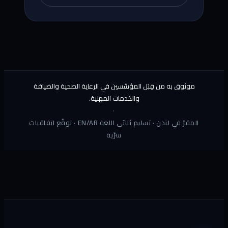
موثوق به من قِبَل المؤسّسين في الرعاية الصحية والضيافة
والخدمات المهنية.
·
المقرّ في لندن · تسليم ثنائي اللغة EN/AR · نوقّع اتفاقيات
سرّية