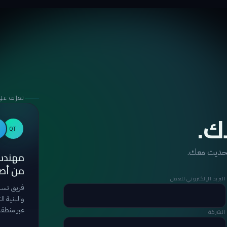
تعرّف على
ك.
QT
لحديث معك.
مهندس
من أصح
البريد الإلكتروني للعمل
فريق تسل
والبنية ا
عبر منطقة 
الشركة