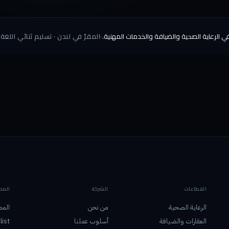
 الرعاية الصحية والضيافة والخدمات المهنية.
·
المقرّ في لندن · تسليم ثنائي اللغة EN/AR · نوقّع اتفاقيات سرّية
القطاعات
الشركة
المص
الرعاية الصحية
من نحن
المص
العقارات والضيافة
أسلوب عملنا
list