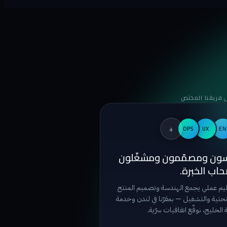
 فريقنا المختص
+
OPS
UX
EN
ون ومصمّمون ومشغّلون
اب الخبرة.
يم عملي يجمع الهندسة وتصميم المنتج
لتحتية والتشغيل — بمقرّنا في لندن وخدمة
الخليج، نوقّع اتفاقيات سرّية.