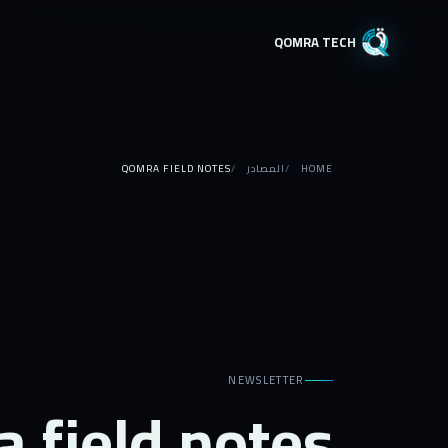
QOMRA TECH
HOME
المصادر
QOMRA FIELD NOTES
NEWSLETTER
 field notes